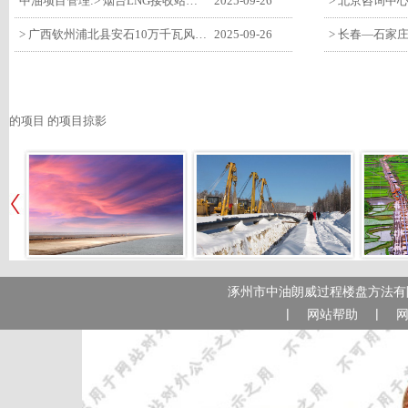
中油项目管理:> 烟台LNG接收站项目工艺区14个土建主体工程顺利验收
2025-09-26
> 广西钦州浦北县安石10万千瓦风电项目召开首台风机浇筑复盘会
2025-09-26
的项目 的项目掠影
涿州市中油朗威过程楼盘方法有限
|
|
网站帮助