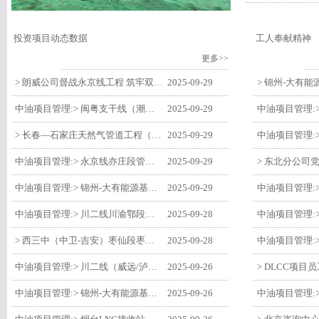
投资项目动态数据
工人奉献精神
更多>>
> 朗威公司督战永京线工程 筑牢双节质量防线
2025-09-29
中油项目管理:> 闽粤支干线（潮州-27#阀室）监理一标段组织开展节前安全生产专项检查
2025-09-29
> 长春—石家庄天然气管道工程（长岭-张家口段）监理四标段监理部开展中秋、国庆节前质量安全专项检查
2025-09-29
中油项目管理:> 永京线亦庄段管道迁改工程监理部组织参建单位开专题会 锚定节点攻坚力保项目质速双优
2025-09-29
中油项目管理:> 锦州-大有能源基地-盘锦输油项目监理部组织召开节前QHSE专题会议
2025-09-29
中油项目管理:> 川二线川渝鄂段（威远/泸县-铜梁）项目铜梁压气站1#压缩机一次投产成功
2025-09-28
> 西三中（中卫-吉安）枣仙段枣阳联络压气站110kV变电所顺利送电
2025-09-28
中油项目管理:> 川二线（威远/泸县-铜梁）沱江隧道进口移交工程转入管道施工关键阶段
2025-09-26
中油项目管理:> 锦州-大有能源基地-盘锦输油项目大有能源基地罐区工程顺利完成中交
2025-09-26