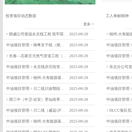
投资项目动态数据
工人奉献精神
更多>>
> 朗威公司督战永京线工程 筑牢双节质量防线
2025-09-29
中油项目管理:> 闽粤支干线（潮州-27#阀室）监理一标段组织开展节前安全生产专项检查
2025-09-29
> 长春—石家庄天然气管道工程（长岭-张家口段）监理四标段监理部开展中秋、国庆节前质量安全专项检查
2025-09-29
中油项目管理:> 永京线亦庄段管道迁改工程监理部组织参建单位开专题会 锚定节点攻坚力保项目质速双优
2025-09-29
中油项目管理:> 锦州-大有能源基地-盘锦输油项目监理部组织召开节前QHSE专题会议
2025-09-29
中油项目管理:> 川二线川渝鄂段（威远/泸县-铜梁）项目铜梁压气站1#压缩机一次投产成功
2025-09-28
> 西三中（中卫-吉安）枣仙段枣阳联络压气站110kV变电所顺利送电
2025-09-28
中油项目管理:> 川二线（威远/泸县-铜梁）沱江隧道进口移交工程转入管道施工关键阶段
2025-09-26
中油项目管理:> 锦州-大有能源基地-盘锦输油项目大有能源基地罐区工程顺利完成中交
2025-09-26