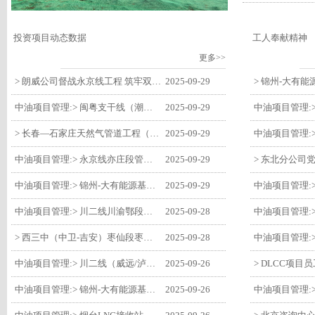
投资项目动态数据
工人奉献精神
更多>>
> 朗威公司督战永京线工程 筑牢双节质量防线
2025-09-29
中油项目管理:> 闽粤支干线（潮州-27#阀室）监理一标段组织开展节前安全生产专项检查
2025-09-29
> 长春—石家庄天然气管道工程（长岭-张家口段）监理四标段监理部开展中秋、国庆节前质量安全专项检查
2025-09-29
中油项目管理:> 永京线亦庄段管道迁改工程监理部组织参建单位开专题会 锚定节点攻坚力保项目质速双优
2025-09-29
中油项目管理:> 锦州-大有能源基地-盘锦输油项目监理部组织召开节前QHSE专题会议
2025-09-29
中油项目管理:> 川二线川渝鄂段（威远/泸县-铜梁）项目铜梁压气站1#压缩机一次投产成功
2025-09-28
> 西三中（中卫-吉安）枣仙段枣阳联络压气站110kV变电所顺利送电
2025-09-28
中油项目管理:> 川二线（威远/泸县-铜梁）沱江隧道进口移交工程转入管道施工关键阶段
2025-09-26
中油项目管理:> 锦州-大有能源基地-盘锦输油项目大有能源基地罐区工程顺利完成中交
2025-09-26