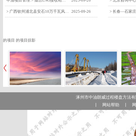
中油项目管理:> 烟台LNG接收站项目工艺区14个土建主体工程顺利验收
2025-09-26
> 广西钦州浦北县安石10万千瓦风电项目召开首台风机浇筑复盘会
2025-09-26
的项目 的项目掠影
涿州市中油朗威过程楼盘方法有限
|
|
网站帮助