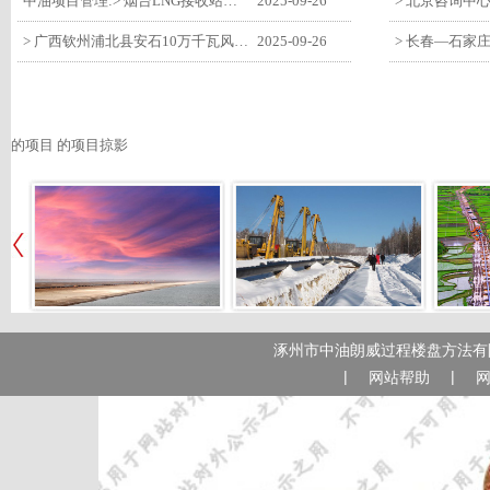
中油项目管理:> 烟台LNG接收站项目工艺区14个土建主体工程顺利验收
2025-09-26
> 广西钦州浦北县安石10万千瓦风电项目召开首台风机浇筑复盘会
2025-09-26
的项目 的项目掠影
涿州市中油朗威过程楼盘方法有限
|
|
网站帮助