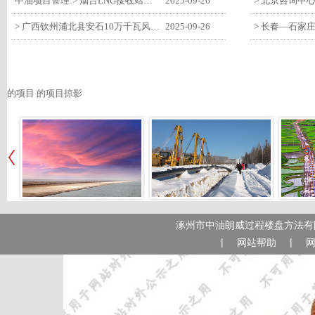
中油项目管理:> 烟台LNG接收站项目工艺区14个土建主体工程顺利验收
2025-09-26
> 广西钦州浦北县安石10万千瓦风电项目召开首台风机浇筑复盘会
2025-09-26
的项目 的项目掠影
涿州市中油朗威过程楼盘方法有限
|
|
网站帮助