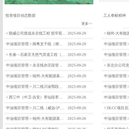
投资项目动态数据
工人奉献精神
更多>>
> 朗威公司督战永京线工程 筑牢双节质量防线
2025-09-29
中油项目管理:> 闽粤支干线（潮州-27#阀室）监理一标段组织开展节前安全生产专项检查
2025-09-29
> 长春—石家庄天然气管道工程（长岭-张家口段）监理四标段监理部开展中秋、国庆节前质量安全专项检查
2025-09-29
中油项目管理:> 永京线亦庄段管道迁改工程监理部组织参建单位开专题会 锚定节点攻坚力保项目质速双优
2025-09-29
中油项目管理:> 锦州-大有能源基地-盘锦输油项目监理部组织召开节前QHSE专题会议
2025-09-29
中油项目管理:> 川二线川渝鄂段（威远/泸县-铜梁）项目铜梁压气站1#压缩机一次投产成功
2025-09-28
> 西三中（中卫-吉安）枣仙段枣阳联络压气站110kV变电所顺利送电
2025-09-28
中油项目管理:> 川二线（威远/泸县-铜梁）沱江隧道进口移交工程转入管道施工关键阶段
2025-09-26
中油项目管理:> 锦州-大有能源基地-盘锦输油项目大有能源基地罐区工程顺利完成中交
2025-09-26