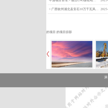
中油项目管理:> 烟台LNG接收站项目工艺区14个土建主体工程顺利验收
2025
> 广西钦州浦北县安石10万千瓦风电项目召开首台风机浇筑复盘会
2025
的项目 的项目掠影
涿