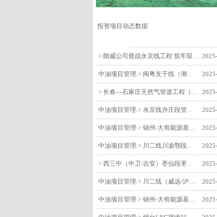
投资项目动态数据
> 朗威公司督战永京线工程 筑牢双节质量防线
2025
中油项目管理:> 闽粤支干线（潮州-27#阀室）监理一标段组织开展节前安全生产专项检查
2025
> 长春—石家庄天然气管道工程（长岭-张家口段）监理四标段监理部开展中秋、国庆节前质量安全专项检查
2025
中油项目管理:> 永京线亦庄段管道迁改工程监理部组织参建单位开专题会 锚定节点攻坚力保项目质速双优
2025
中油项目管理:> 锦州-大有能源基地-盘锦输油项目监理部组织召开节前QHSE专题会议
2025
中油项目管理:> 川二线川渝鄂段（威远/泸县-铜梁）项目铜梁压气站1#压缩机一次投产成功
2025
> 西三中（中卫-吉安）枣仙段枣阳联络压气站110kV变电所顺利送电
2025
中油项目管理:> 川二线（威远/泸县-铜梁）沱江隧道进口移交工程转入管道施工关键阶段
2025
中油项目管理:> 锦州-大有能源基地-盘锦输油项目大有能源基地罐区工程顺利完成中交
2025